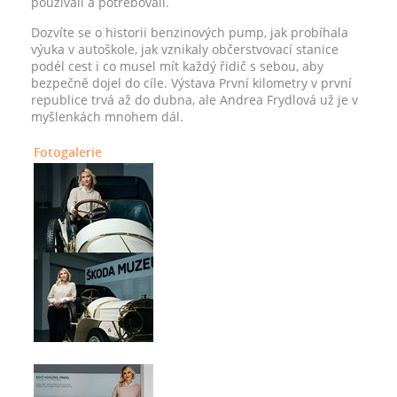
používali a potřebovali.
Dozvíte se o historii benzinových pump, jak probíhala
výuka v autoškole, jak vznikaly občerstvovací stanice
podél cest i co musel mít každý řidič s sebou, aby
bezpečně dojel do cíle. Výstava První kilometry v první
republice trvá až do dubna, ale Andrea Frydlová už je v
myšlenkách mnohem dál.
Fotogalerie