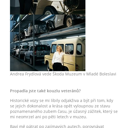
Andrea Frydlová vede Škoda Muzeum v Mladé Boleslavi
Propadla jste také kouzlu veteránů?
Historické vozy se mi líbily odjakživa a být při tom, kdy
se jejich dokonalost a krása opět vyloupnou ze stavu
poznamenaného zubem času, je úžasný zážitek, který se
mi neomrzel ani po pěti letech v muzeu.
Baví mě pátrat po zajímavých autech, porovnávat