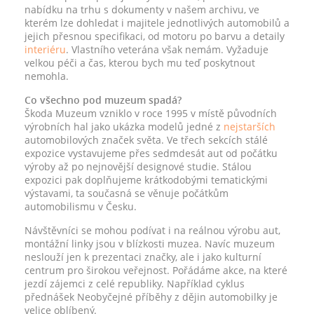
nabídku na trhu s dokumenty v našem archivu, ve
kterém lze dohledat i majitele jednotlivých automobilů a
jejich přesnou specifikaci, od motoru po barvu a detaily
interiéru
. Vlastního veterána však nemám. Vyžaduje
velkou péči a čas, kterou bych mu teď poskytnout
nemohla.
Co všechno pod muzeum spadá?
Škoda Muzeum vzniklo v roce 1995 v místě původních
výrobních hal jako ukázka modelů jedné z
nejstarších
automobilových značek světa. Ve třech sekcích stálé
expozice vystavujeme přes sedmdesát aut od počátku
výroby až po nejnovější designové studie. Stálou
expozici pak doplňujeme krátkodobými tematickými
výstavami, ta současná se věnuje počátkům
automobilismu v Česku.
Návštěvníci se mohou podívat i na reálnou výrobu aut,
montážní linky jsou v blízkosti muzea. Navíc muzeum
neslouží jen k prezentaci značky, ale i jako kulturní
centrum pro širokou veřejnost. Pořádáme akce, na které
jezdí zájemci z celé republiky. Například cyklus
přednášek Neobyčejné příběhy z dějin automobilky je
velice oblíbený.