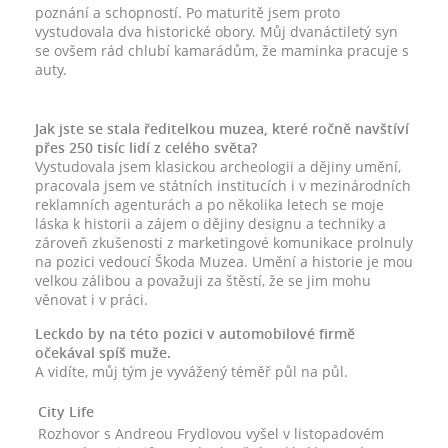
poznání a schopností. Po maturitě jsem proto
vystudovala dva historické obory. Můj dvanáctiletý syn
se ovšem rád chlubí kamarádům, že maminka pracuje s
auty.
Jak jste se stala ředitelkou muzea, které ročně navštíví
přes 250 tisíc lidí z celého světa?
Vystudovala jsem klasickou archeologii a dějiny umění,
pracovala jsem ve státních institucích i v mezinárodních
reklamních agenturách a po několika letech se moje
láska k historii a zájem o dějiny designu a techniky a
zároveň zkušenosti z marketingové komunikace prolnuly
na pozici vedoucí Škoda Muzea. Umění a historie je mou
velkou zálibou a považuji za štěstí, že se jim mohu
věnovat i v práci.
Leckdo by na této pozici v automobilové firmě
očekával spíš muže.
A vidíte, můj tým je vyvážený téměř půl na půl.
City Life
Rozhovor s Andreou Frydlovou vyšel v listopadovém