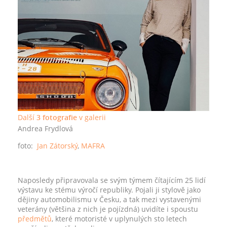
Další
3 fotografie
v galerii
Andrea Frydlová
foto:
Jan Zátorský
,
MAFRA
Naposledy připravovala se svým týmem čítajícím 25 lidí
výstavu ke stému výročí republiky. Pojali ji stylově jako
dějiny automobilismu v Česku, a tak mezi vystavenými
veterány (většina z nich je pojízdná) uvidíte i spoustu
předmětů
, které motoristé v uplynulých sto letech