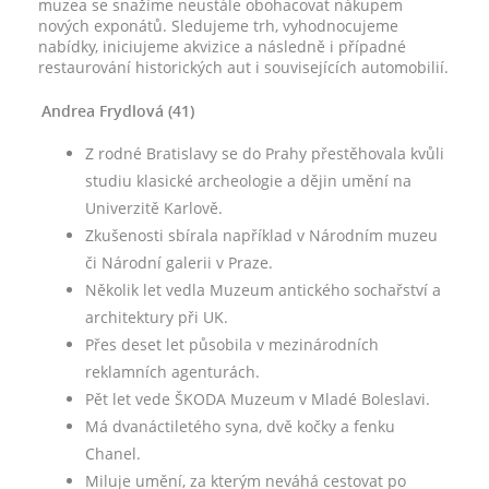
muzea se snažíme neustále obohacovat nákupem
nových exponátů. Sledujeme trh, vyhodnocujeme
nabídky, iniciujeme akvizice a následně i případné
restaurování historických aut i souvisejících automobilií.
Andrea Frydlová (41)
Z rodné Bratislavy se do Prahy přestěhovala kvůli
studiu klasické archeologie a dějin umění na
Univerzitě Karlově.
Zkušenosti sbírala například v Národním muzeu
či Národní galerii v Praze.
Několik let vedla Muzeum antického sochařství a
architektury při UK.
Přes deset let působila v mezinárodních
reklamních agenturách.
Pět let vede ŠKODA Muzeum v Mladé Boleslavi.
Má dvanáctiletého syna, dvě kočky a fenku
Chanel.
Miluje umění, za kterým neváhá cestovat po