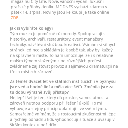
magazínu City Life. Nové, vánoční vydání luxusní
pražské přílohy deníku MF DNES vychází zdarma v
pátek 14. srpna. Noviny jsou ke koupi je také online
ZDE.
Jak si vybíráte kolegy?
Tým muzea je poměrně různorodý. Spolupracuji s
historiky, archiváři, restaurátory, event manažery,
techniky, návštěvní službou, kreativci. Všímám si silných
stránek jedince a skládám je k sobě tak, aby byl každý
na správném místě. To nám umožňuje, že i s relativně
malým týmem složeným z nejrůznějších profesí
zvládneme zajišťovat provoz a zajímavou dramaturgii na
třech místech zároveň.
Za téměř dvacet let ve státních institucích i v byznysu
jste vedla hodně lidí a měla více šéfů. Změnila jste za
tu dobu výrazně svůj přístup?
Nejlepší šéf je ten, který dá prostor, samostatnost a
zároveň nutnou podporu při řešení úkolů. To mi
vyhovuje a stejný princip uplatňuji i ve svém týmu.
Samozřejmě vnímám, že s rostoucími zkušenostmi lépe
a rychleji odhadnu lidi, vyhodnocuji situace a uvažuji v
širším kontextu než dřív.