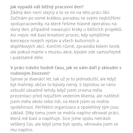
Jak vypadá váš běžný pracovní den?
Žádný den není stejný a to se mi na této práci líbí.
Začínám po osmé krátkou poradou se svými nejbližšími
spolupracovníky, na které řešíme hlavně operativu na
daný den, případně navazující kroky u běžících projektů.
Asi nejvíc mě baví kreativní proces, kdy vymýšlíme
koncepce nových výstav a všech kulturních a
doplňkových akcí. Končím různě, zpravidla kolem šesté,
ale pokud máme v muzeu akce, bývám zde samozřejmě
i podstatně déle.
V práci trávíte hodně času, jak se vám daří ji skloubit s
rodinným životem?
Synovi je dvanáct let, tak už je to jednodušší, ale když
byl malinký, občas to bývaly nervy. S teplotou se ráno
vzbudil zásadně tehdy, když jsem zrovna měla
prezentaci před nejužším vedením klienta, ale naštěstí
jsem měla okolo sebe lidi, na které jsem se mohla
spolehnout. Perfektní organizace a spolehlivý tým jsou
základ. Díky tomu jsem se mohla naplno věnovat práci,
která mě baví a naplňuje. Sice jsme spolu netrávili
veškerý čas, ale když jsme byli spolu, věnovala jsem se
mu naplno.