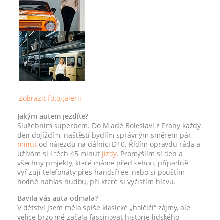
Zobrazit fotogalerii
Jakým autem jezdíte?
Služebním superbem. Do Mladé Boleslavi z Prahy každý
den dojíždím, naštěstí bydlím správným směrem pár
minut
od nájezdu na dálnici D10. Řídím opravdu ráda a
užívám si i těch 45 minut
jízdy
. Promýšlím si den a
všechny projekty, které máme před sebou, případně
vyřizuji telefonáty přes handsfree, nebo si pouštím
hodně nahlas hudbu, při které si vyčistím hlavu.
Bavila vás auta odmala?
V dětství jsem měla spíše klasické „holčičí“ zájmy, ale
velice brzo mě začala fascinovat historie lidského