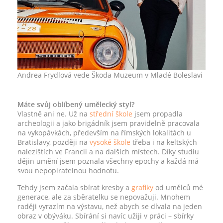
Andrea Frydlová vede Škoda Muzeum v Mladé Boleslavi
Máte svůj oblíbený umělecký styl?
Vlastně ani ne. Už na
střední škole
jsem propadla
archeologii a jako brigádník jsem pravidelně pracovala
na vykopávkách, především na římských lokalitách u
Bratislavy, později na
vysoké škole
třeba i na keltských
nalezištích ve Francii a na dalších místech. Díky studiu
dějin umění jsem poznala všechny epochy a každá má
svou nepopiratelnou hodnotu.
Tehdy jsem začala sbírat kresby a
grafiky
od umělců mé
generace, ale za sběratelku se nepovažuji. Mnohem
raději vyrazím na výstavu, než abych se dívala na jeden
obraz v obýváku. Sbírání si navíc užiji v práci – sbírky